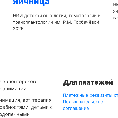
Яичница
-
НМ
х
НИИ детской онкологии, гематологии и
за
трансплантологии им. Р.М. Горбачёвой ,
2025
Для платежей
з волонтерского
в анимации.
Платежные реквизиты с
имация, арт-терапия,
Пользовательское
требностями, детьми с
соглашение
подопечными