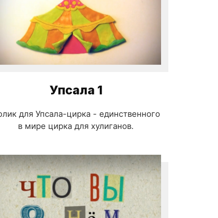
Упсала 1
олик для Упсала-цирка - единственного
в мире цирка для хулиганов.