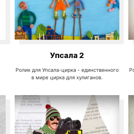
Упсала 2
о
Ролик для Упсала-цирка - единственного
Р
в мире цирка для хулиганов.